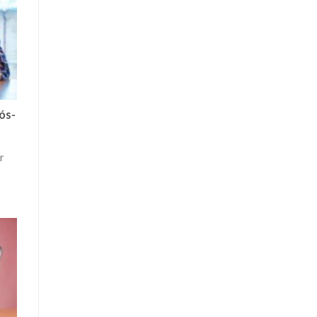
ós-
r