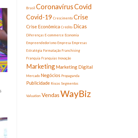
Coronavírus
Covid
Brasil
Covid-19
Crise
Crescimento
Dicas
Crise Econômica
Crédito
Diferenças
E-commerce
Economia
Empreendedorismo
Empresa
Empresas
Estratégia
Formatação
Franchising
Franquia
Franquias
Inovação
Marketing
Marketing Digital
Negócios
Mercado
Propaganda
Publicidade
Riscos
Segmentos
WayBiz
s
Vendas
Valuation