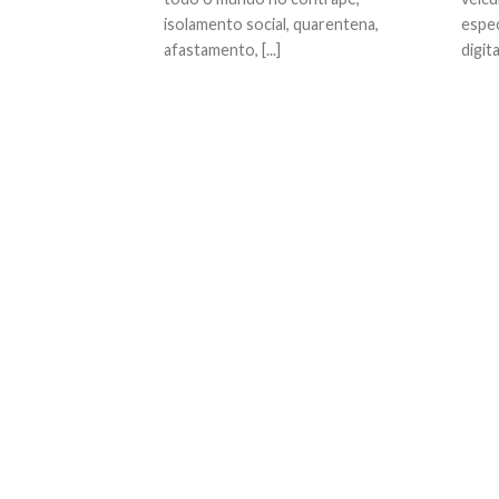
isolamento social, quarentena,
espec
afastamento, [...]
digital