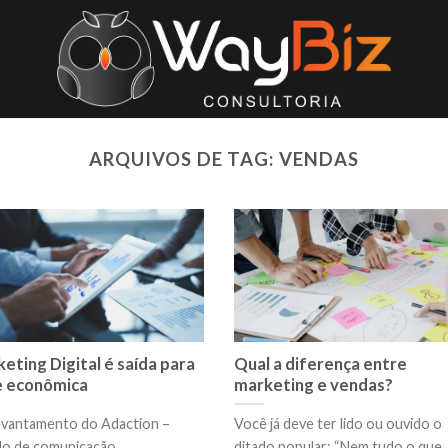
ARQUIVOS DE TAG:
VENDAS
eting Digital é saída para
Qual a diferença entre
e econômica
marketing e vendas?
evantamento do Adaction –
Você já deve ter lido ou ouvido o
ulo de comunicação
ditado popular: “Nem tudo o que