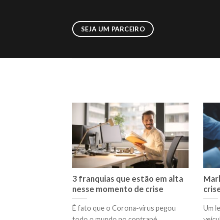
Skip
to
SEJA UM PARCEIRO
content
3 franquias que estão em alta
Mark
nesse momento de crise
cris
É fato que o Corona-vírus pegou
Um l
todo o mundo no contrapé,
veíc