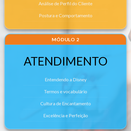
Análise de Perfil do Cliente
Postura e Comportamento
MÓDULO 2
ATENDIMENTO
Entendendo a Disney
Termos e vocabulário
Cultura de Encantamento
Excelência e Perfeição