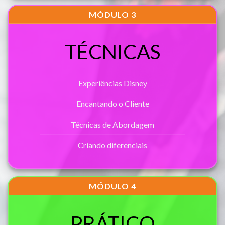
MÓDULO 3
TÉCNICAS
Experiências Disney
Encantando o Cliente
Técnicas de Abordagem
Criando diferenciais
MÓDULO 4
PRÁTICO